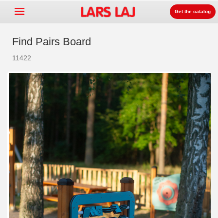
Get the catalog
Find Pairs Board
11422
Go »
+
Rotaļlaukumu aprīkojums
+
Parku un dārzu mēbeles
+
Sporta aprīkojums
+
Segumi un virsmas
+
Prouktu līnijas
Kontakti
Kataloga pasūtīšana
LarsLaj Worldwide
Lars Laj on Facebook