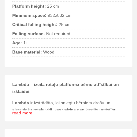
Platform height:
25 cm
Minimum space:
932x832 cm
Critical falling height:
25 cm
Falling surface:
Not required
Age:
1+
Base material:
Wood
Lambda – izcila rotaļu platforma bērnu attīstībai un
izklaidei.
Lambda
ir izstrādāta, lai sniegtu bērniem drošu un
aizraujošu rotaļu vidi, kas veicina gan kustību attīstību,
read more
gan sociālās prasmes. Šī rotaļu iekārta ir īpaši piemērota
jaunākā vecuma grupai, nodrošinot pieejamību un
drošību visiem mazākajiem lietotājiem.