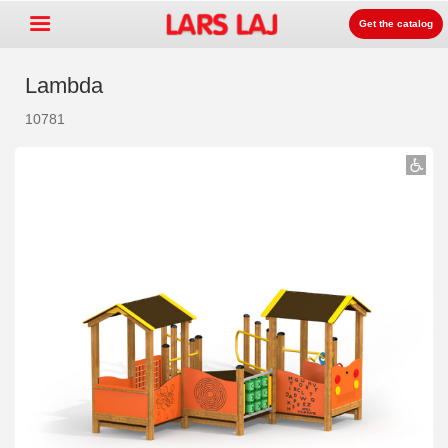
Get the catalog
Lambda
10781
Go »
+
Rotaļlaukumu aprīkojums
+
Parku un dārzu mēbeles
+
Sporta aprīkojums
+
Segumi un virsmas
+
Prouktu līnijas
Kontakti
Kataloga pasūtīšana
LarsLaj Worldwide
Lars Laj on Facebook