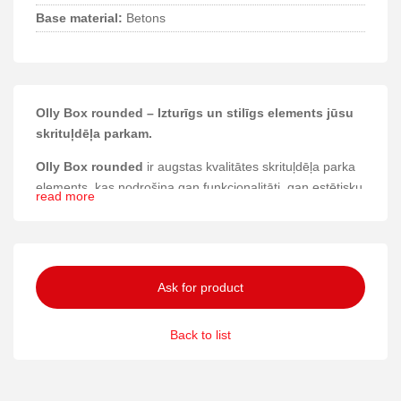
Base material:
Betons
Olly Box rounded – Izturīgs un stilīgs elements jūsu
skrituļdēļa parkam.
Olly Box rounded
ir augstas kvalitātes skrituļdēļa parka
elements, kas nodrošina gan funkcionalitāti, gan estētisku
read more
pievilcību ikvienā atpūtas zonā.
Materiāli un konstrukcija
Šis produkts ir izgatavots no cinkota tērauda un betona,
Ask for product
kas garantē izcilu izturību un ilgmūžību pat intensīvas
lietošanas apstākļos.
Back to list
Drošība un izturība
Olly Box rounded ir izstrādāts tā, lai nodrošinātu stabilu un