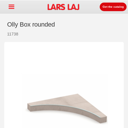
Get the catalog
Olly Box rounded
11738
Go »
+
Rotaļlaukumu aprīkojums
+
Parku un dārzu mēbeles
+
Sporta aprīkojums
+
Segumi un virsmas
+
Prouktu līnijas
Kontakti
Kataloga pasūtīšana
LarsLaj Worldwide
Lars Laj on Facebook