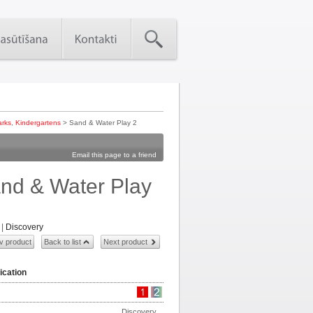
arks
,
Kindergartens
> Sand & Water Play 2
Email this page to a friend
nd & Water Play
|
Discovery
v product
Back to list
Next product
ication
Discovery