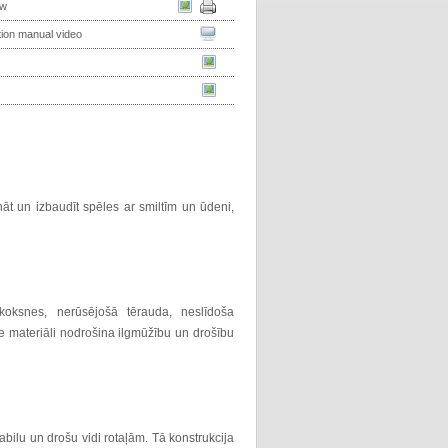
ew
ation manual video
ināt un izbaudīt spēles ar smiltīm un ūdeni,
 koksnes, nerūsējošā tērauda, neslīdoša
 materiāli nodrošina ilgmūžību un drošību
ilu un drošu vidi rotaļām. Tā konstrukcija