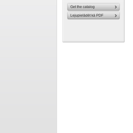
Get the catalog
Lejupielādēt kā PDF