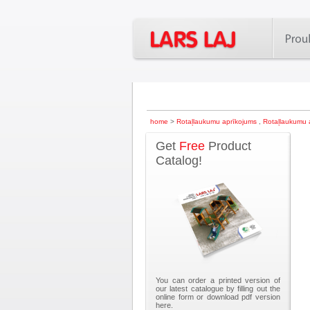
home
>
Rotaļlaukumu aprīkojums
,
Rotaļlaukumu 
Get
Free
Product
Catalog!
You can order a printed version of
our latest catalogue by filling out the
online form or download pdf version
here.