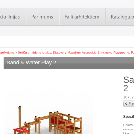
aprīkojums
>
Smilšu un ūdens rotaļas
,
Discovery
,
Mazuļiem
,
Accessible & Inclusive Playground
,
P
Sand & Water Play 2
Sa
2
10732
Pre
Specif
Colors
Line