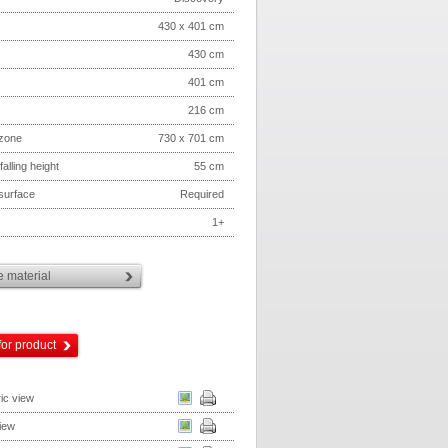
430 x 401 cm
430 cm
401 cm
216 cm
 zone
730 x 701 cm
 falling height
55 cm
 surface
Required
1+
 material
for product
ic view
iew