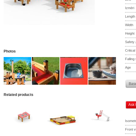
Izmēri
Length
Width
Height
Safety
Critical
Photos
Falling
Age
Base
Related products
Ask 
Isometr
Front v