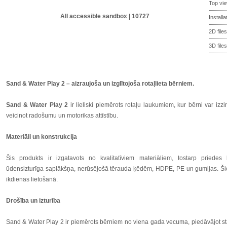
Top vi
All accessible sandbox | 10727
Install
2D files
3D files
Sand & Water Play 2 – aizraujoša un izglītojoša rotaļlieta bērniem.
Sand & Water Play 2
ir lieliski piemērots rotaļu laukumiem, kur bērni var izz
veicinot radošumu un motorikas attīstību.
Materiāli un konstrukcija
Šis produkts ir izgatavots no kvalitatīviem materiāliem, tostarp priedes
ūdensizturīga saplākšņa, nerūsējošā tērauda ķēdēm, HDPE, PE un gumijas. Šie
ikdienas lietošanā.
Drošība un izturība
Sand & Water Play 2 ir piemērots bērniem no viena gada vecuma, piedāvājot stab