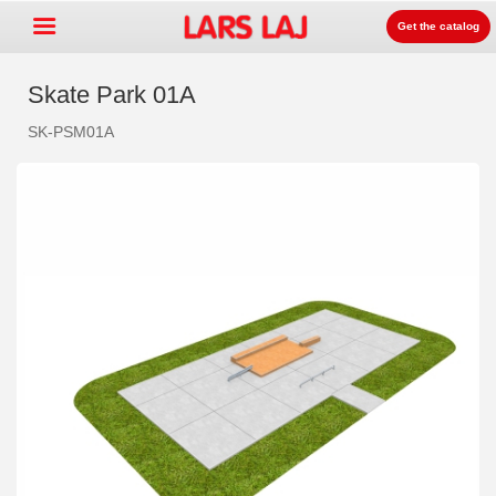
Get the catalog
Skate Park 01A
SK-PSM01A
Go »
+
Rotaļlaukumu aprīkojums
+
Parku un dārzu mēbeles
+
Sporta aprīkojums
+
Segumi un virsmas
+
Prouktu līnijas
Kontakti
Kataloga pasūtīšana
LarsLaj Worldwide
Lars Laj on Facebook