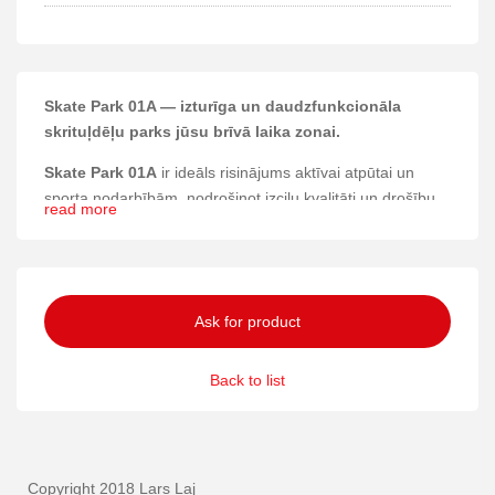
Skate Park 01A — izturīga un daudzfunkcionāla
skrituļdēļu parks jūsu brīvā laika zonai.
Skate Park 01A
ir ideāls risinājums aktīvai atpūtai un
sporta nodarbībām, nodrošinot izcilu kvalitāti un drošību
read more
visiem lietotājiem.
Materiāli un konstrukcija
Šī skate parka konstrukcijā ir izmantoti augstas kvalitātes
Ask for product
materiāli, tostarp priedes un lāčkoka koksne, izturīgs HPL,
cinkots tērauds, kā arī ūdensizturīga, neslīdoša saplākšņa
Back to list
virsma. Papildus izmantots PE materiāls, kas nodrošina
ilgmūžību un vieglu apkopi.
Drošība un izturība
Copyright 2018 Lars Laj
Skate Park 01A ir projektēts, ņemot vērā lietotāju drošību