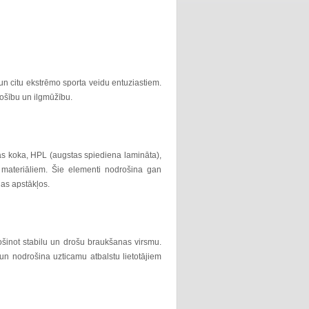
un citu ekstrēmo sporta veidu entuziastiem.
drošību un ilgmūžību.
pas koka, HPL (augstas spiediena lamināta),
 materiāliem. Šie elementi nodrošina gan
nas apstākļos.
rošinot stabilu un drošu braukšanas virsmu.
 un nodrošina uzticamu atbalstu lietotājiem