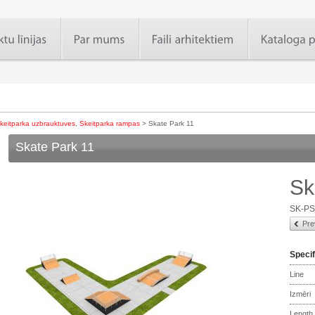
keitparka uzbrauktuves
,
Skeitparka rampas
> Skate Park 11
Skate Park 11
Sk
SK-P
Pre
Specif
Line
Izmēri
Length