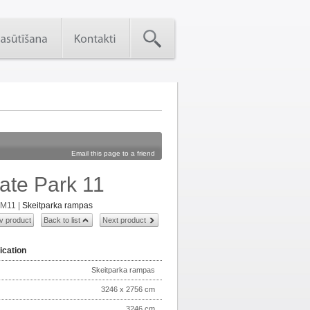
Email this page to a friend
ate Park 11
SM11
|
Skeitparka rampas
v product
Back to list
Next product
ication
Skeitparka rampas
3246 x 2756 cm
3246 cm