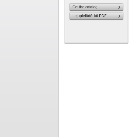
Get the catalog
Lejupielādēt kā PDF