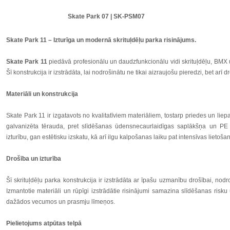
Skate Park 08 | SK-PSM08
Skate Park 11 – Izturīga un modernā skrituļdēļu parka risinājums.
Skate Park 11
piedāvā profesionālu un daudzfunkcionālu vidi skrituļdēļu, BMX 
Šī konstrukcija ir izstrādāta, lai nodrošinātu ne tikai aizraujošu pieredzi, bet arī 
Materiāli un konstrukcija
Skate Park 11 ir izgatavots no kvalitatīviem materiāliem, tostarp priedes un lie
galvanizēta tērauda, pret slīdēšanas ūdensnecaurlaidīgas saplākšņa un PE
izturību, gan estētisku izskatu, kā arī ilgu kalpošanas laiku pat intensīvas lietoša
Drošība un izturība
Šī skrituļdēļu parka konstrukcija ir izstrādāta ar īpašu uzmanību drošībai, nod
Izmantotie materiāli un rūpīgi izstrādātie risinājumi samazina slīdēšanas risku
dažādos vecumos un prasmju līmeņos.
Pielietojums atpūtas telpā