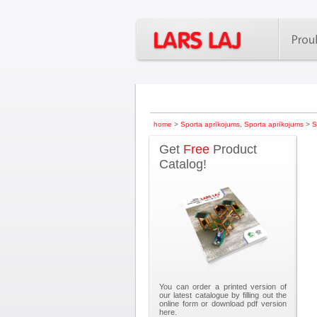
home
>
Sporta aprīkojums
,
Sporta aprīkojums
>
S
Get
Free
Product
Catalog!
You can order a printed version of
our latest catalogue by filling out the
online form or download pdf version
here.