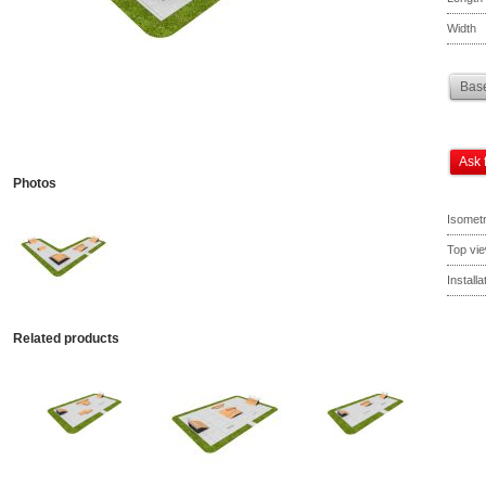
Width
Base
Ask 
Photos
Isometr
Top vi
Install
Related products