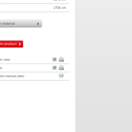
2756 cm
 material
for product
ic view
ew
ation manual video