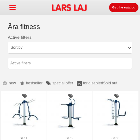
Get the catalog
Āra fitness
Active filters
Go »
+
Rotaļlaukumu aprīkojums
+
Parku un dārzu mēbeles
Active filters
+
Sporta aprīkojums
+
Segumi un virsmas
new
bestseller
special offer
for disabled
Sold out
+
Prouktu līnijas
Kontakti
Kataloga pasūtīšana
LarsLaj Worldwide
Set 1
Set 2
Set 3
Lars Laj on Facebook