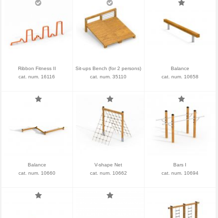
Ribbon Fitness II
Sit-ups Bench (for 2 persons)
Balance
cat. num. 16116
cat. num. 35110
cat. num. 10658
Balance
V-shape Net
Bars I
cat. num. 10660
cat. num. 10662
cat. num. 10694