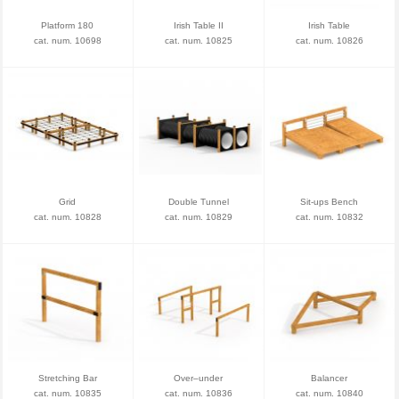
Platform 180
Irish Table II
Irish Table
cat. num. 10698
cat. num. 10825
cat. num. 10826
Grid
Double Tunnel
Sit-ups Bench
cat. num. 10828
cat. num. 10829
cat. num. 10832
Stretching Bar
Over–under
Balancer
cat. num. 10835
cat. num. 10836
cat. num. 10840