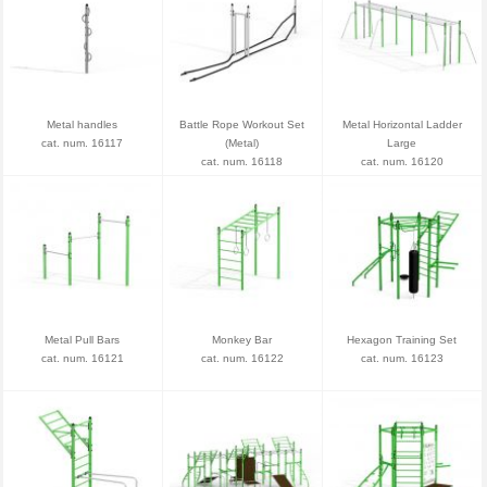
Metal handles
Battle Rope Workout Set
Metal Horizontal Ladder
cat. num. 16117
(Metal)
Large
cat. num. 16118
cat. num. 16120
Metal Pull Bars
Monkey Bar
Hexagon Training Set
cat. num. 16121
cat. num. 16122
cat. num. 16123