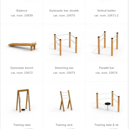
Balance
Gymnastic bar, double
Vertical ladder
cat. num. 10659
cat. num. 10670
cat. num. 10671-2
Gymnastic bench
Stretching bar
Parallel bar
cat. num. 10672
cat. num. 10673
cat. num. 10674
Training twist
Training rack
Training twist & sit