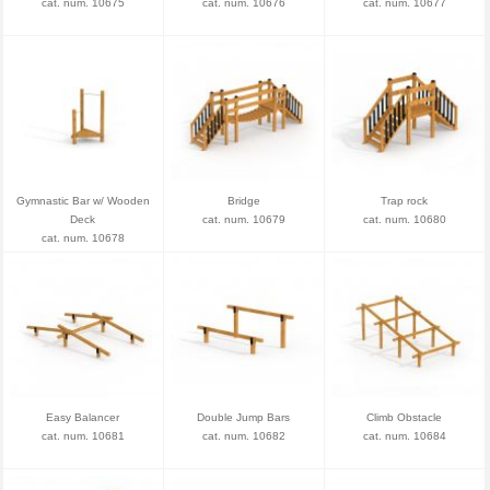
cat. num. 10675
cat. num. 10676
cat. num. 10677
Gymnastic Bar w/ Wooden
Bridge
Trap rock
Deck
cat. num. 10679
cat. num. 10680
cat. num. 10678
Easy Balancer
Double Jump Bars
Climb Obstacle
cat. num. 10681
cat. num. 10682
cat. num. 10684