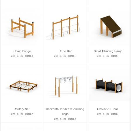
Chain Bridge
Rope Bar
Small Climbing Ramp
cat. num. 10841
cat. num. 10842
cat. num. 10843
Military Net
Horizontal ladder w/ climbing
Obstacle Tunnel
cat. num. 10845
rings
cat. num. 10848
cat. num. 10847